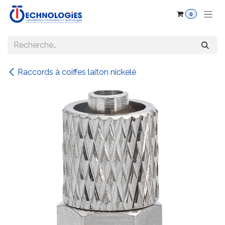
Se rendre au contenu
0
Raccords à coiffes laiton nickelé