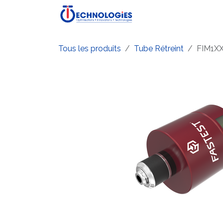
Se rendre au contenu
Accueil
Boutique
P
Tous les produits
Tube Rétreint
FIM1X