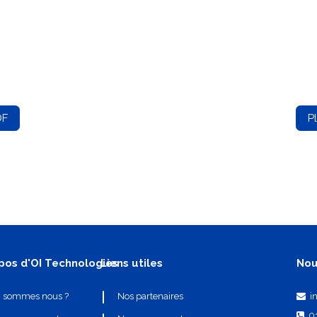
DF
P
pos d'OI Technologies
Liens utiles
Nou
i
i sommes nous ?
Nos partenaires
0