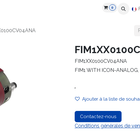
0
roduits
Industries
Partenaires
Recrutement
Ressources
X0100CV04ANA
FIM1XX0100
FIM1XX0100CV04ANA
FIM1 WITH ICON-ANALOG, 
.
Ajouter à la liste de souha
Contactez-nous
Conditions générales de ven