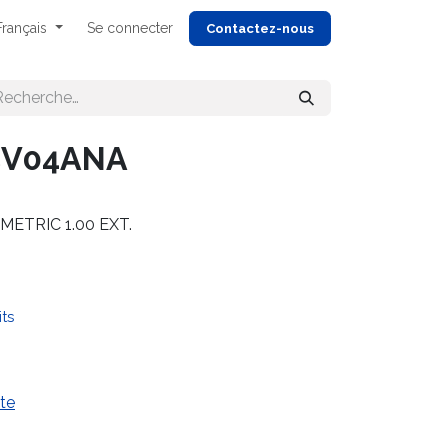
Français
Se connecter
Cont
actez-nous
CV04ANA
METRIC 1.00 EXT.
its
te