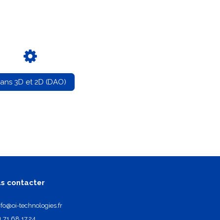
lans 3D et 2D (DAO)
s contacter
nfo@oi-technologies.fr
1.71.68.17.24