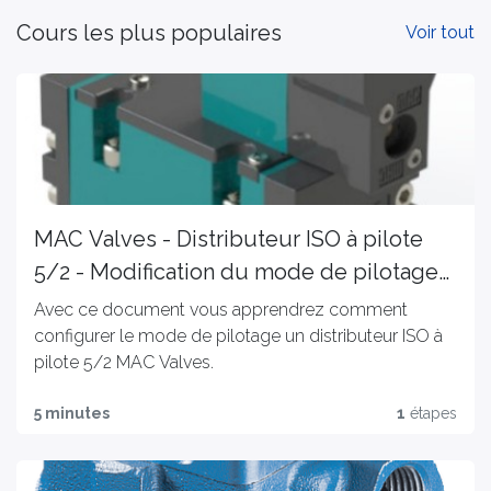
Cours les plus populaires
Voir tout
MAC Valves - Distributeur ISO à pilote
5/2 - Modification du mode de pilotage
interne / externe
Avec ce document vous apprendrez comment
configurer le mode de pilotage un distributeur ISO à
pilote 5/2 MAC Valves.
Le même distributeur peut être configuré en pilotage
5 minutes
1
étapes
interne, Extene côté 12 ou Externe côté 14