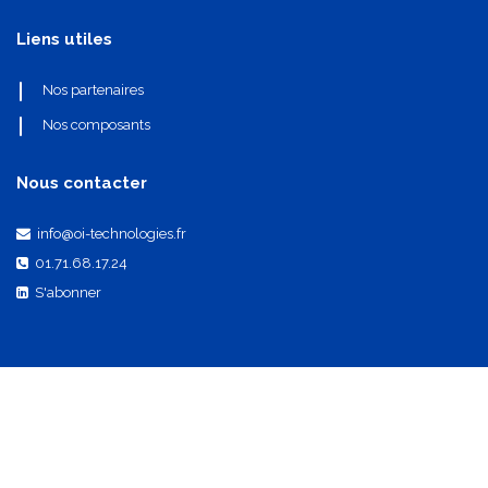
Liens utiles
Nos partenaires
Nos composants
Nous contacter
info@oi-technologies.fr
01.71.68.17.24
S'abonner
Mentions légales
•
Politique de confidentialité
•
CGV
•
Réglementations et certifications
•
Politique de cookies
​Droits d'auteurs
©
OI Technologies