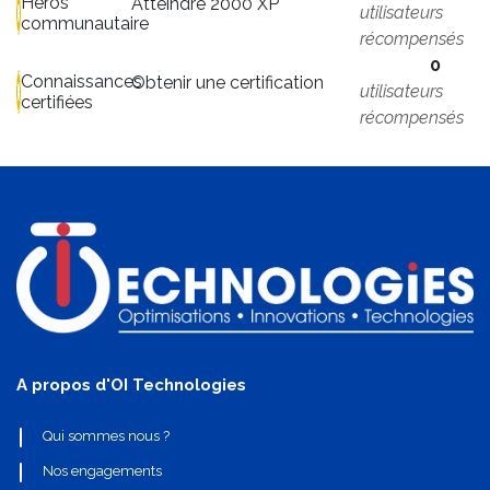
Héros
Atteindre 2000 XP
utilisateurs
communautaire
récompensés
0
Connaissances
Obtenir une certification
utilisateurs
certifiées
récompensés
A propos d'OI Technologies
Qui sommes nous ?
Nos engagements