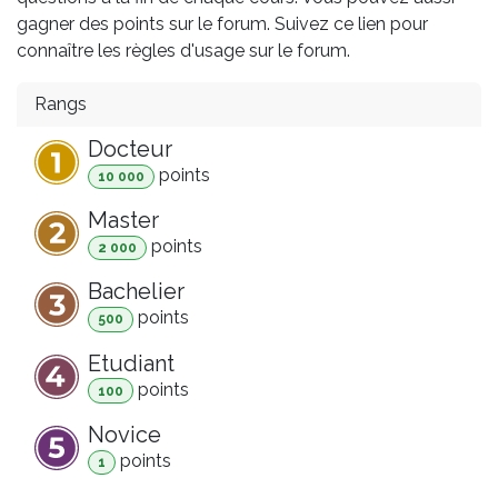
gagner des points sur le forum. Suivez ce lien pour
connaître les règles d'usage sur le forum.
Rangs
Docteur
point
s
10 000
Master
point
s
2 000
Bachelier
point
s
500
Etudiant
point
s
100
Novice
point
s
1