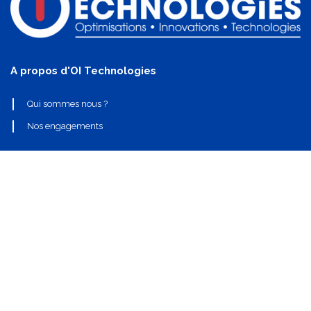
A propos d'OI Technologies
Qui sommes nous ?
Nos engagements
Liens utiles
Nos partenaires
Nos composants
Nous contacter
info@oi-technologies.fr
01.71.68.17.24