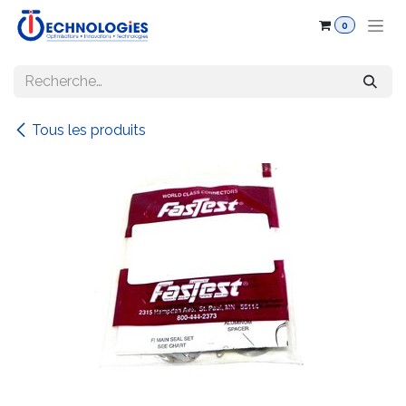
Se rendre au contenu
0
Tous les produits