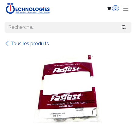
Se rendre au contenu
0
Tous les produits