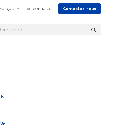
Français
Se connecter
Cont
actez-nous
its
te