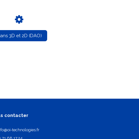
lans 3D et 2D (DAO)
s contacter
nfo@oi-technologies.fr
1.71.68.17.24