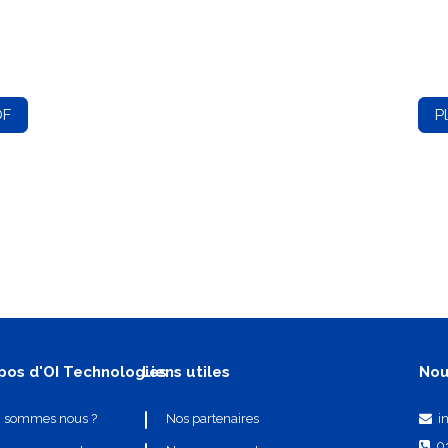
DF
P
pos d'OI Technologies
Liens utiles
Nou
i
i sommes nous ?
Nos partenaires
0