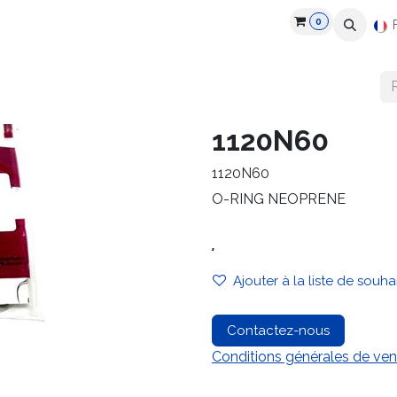
0
roduits
Industries
Partenaires
Recrutement
Ressources
1120N60
1120N60
O-RING NEOPRENE
.
Ajouter à la liste de souha
Contactez-nous
Conditions générales de ven