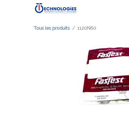
Se rendre au contenu
Accueil
Boutique
P
Tous les produits
1120N60