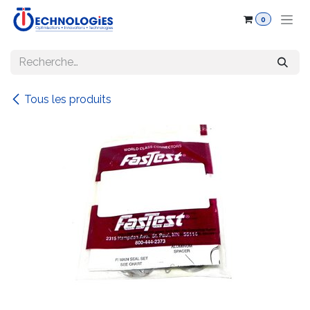
Se rendre au contenu
0
Tous les produits