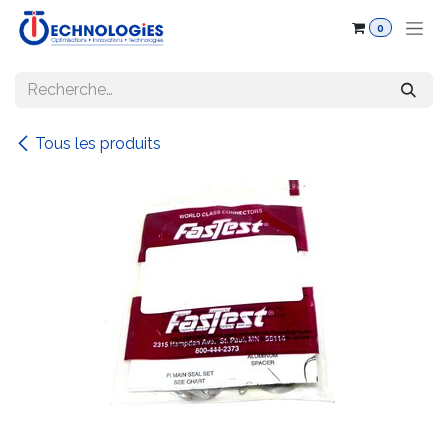
Se rendre au contenu
0
Tous les produits