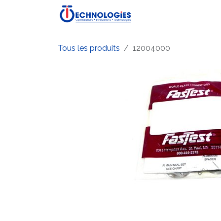
Se rendre au contenu
Accueil
Boutique
P
Tous les produits
12004000