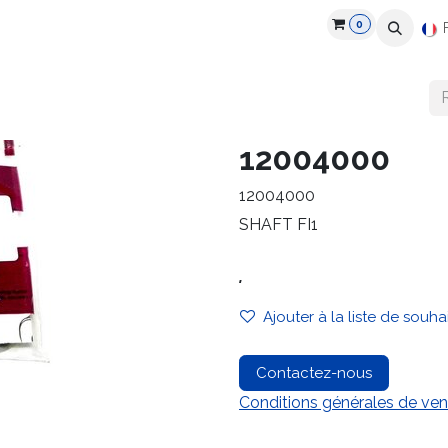
0
roduits
Industries
Partenaires
Recrutement
Ressources
12004000
12004000
SHAFT FI1
.
Ajouter à la liste de souha
Contactez-nous
Conditions générales de ven