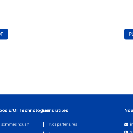
DF
P
pos d'OI Technologies
Liens utiles
Nou
i
i sommes nous ?
Nos partenaires
0