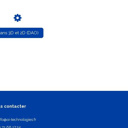
lans 3D et 2D (DAO)
s contacter
nfo@oi-technologies.fr
1.71.68.17.24