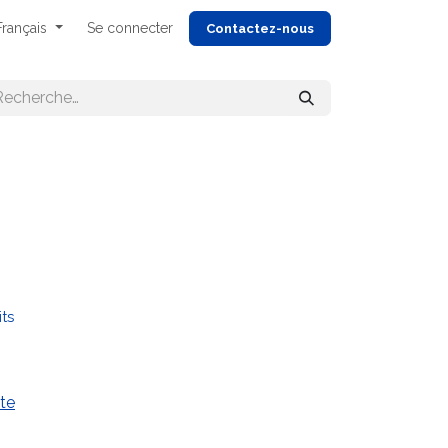
Français
Se connecter
Cont
actez-nous
its
te