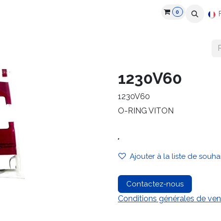
0
roduits
Industries
Partenaires
Recrutement
Ressources
1230V60
1230V60
O-RING VITON
.
Ajouter à la liste de souha
Contactez-nous
Conditions générales de ven