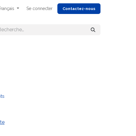
Français
Se connecter
Cont
actez-nous
its
te