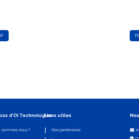
DF
P
pos d'OI Technologies
Liens utiles
Nou
i
i sommes nous ?
Nos partenaires
0