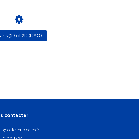
lans 3D et 2D (DAO)
s contacter
nfo@oi-technologies.fr
1.71.68.17.24