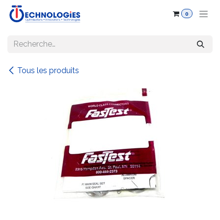
Se rendre au contenu
0
Tous les produits