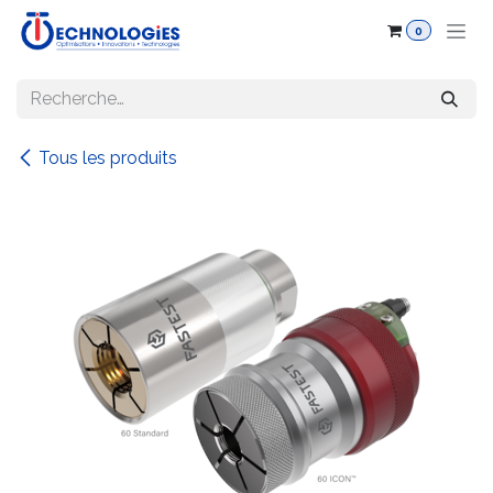
Se rendre au contenu
0
Tous les produits