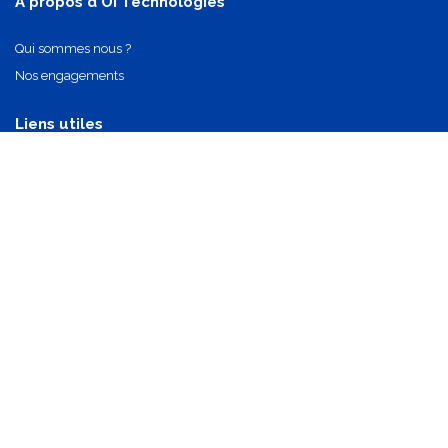
A propos d'OI Technologies
Qui sommes nous ?
Nos engagements
Liens utiles
Nos partenaires
Nos composants
Nous contacter
info@oi-technologies.fr
01.71.68.17.24
S'abonner
Mentions légales
•
Politique de confidentialité
•
CGV
•