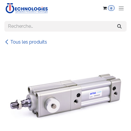
Se rendre au contenu
0
Tous les produits