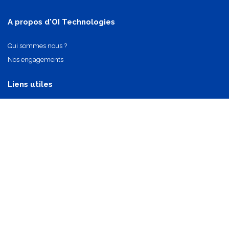
A propos d'OI Technologies
Qui sommes nous ?
Nos engagements
Liens utiles
Nos partenaires
Nos composants
Nous contacter
info@oi-technologies.fr
01.71.68.17.24
S'abonner