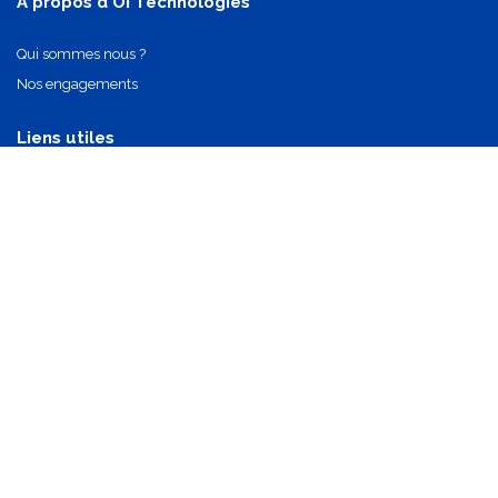
A propos d'OI Technologies
Qui sommes nous ?
Nos engagements
Liens utiles
Nos partenaires
Nos composants
Nous contacter
info@oi-technologies.fr
01.71.68.17.24
S'abonner
Mentions légales
•
Politique de confidentialité
•
CGV
•