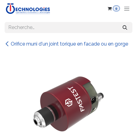
Se rendre au contenu
0
Orifice muni d'un joint torique en facade ou en gorge