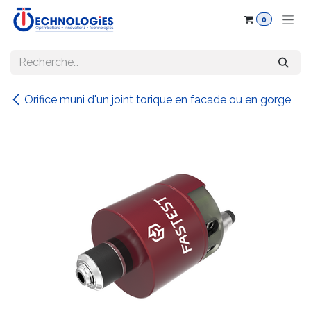
Se rendre au contenu
0
Orifice muni d'un joint torique en facade ou en gorge