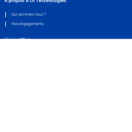
A propos d'OI Technologies
Qui sommes nous ?
Nos engagements
Liens utiles
Nos partenaires
Nos composants
Nous contacter
info@oi-technologies.fr
01.71.68.17.24
S'abonner