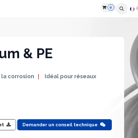
0
roduits
Industries
Partenaires
Recrutement
Ressources
ium & PE
 la corrosion
Idéal pour réseaux
let
Demander un conseil technique