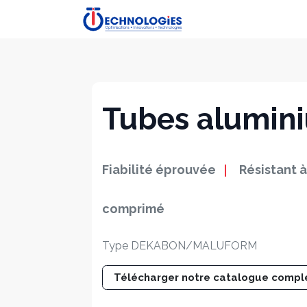
Se rendre au contenu
Accueil
Boutique
P
Tubes alumin
Fiabilité éprouvée
Résistant à
comprimé
Type DEKABON/MALUFORM
Télécharger notre catalogue comp