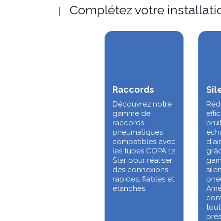
Complétez votre installatio
Raccords
Sil
Découvrez notre
Réd
gamme de
effi
raccords
brui
pneumatiques
éch
compatibles avec
d'a
les tubes COPA 12
grâc
Star pour réaliser
gam
des connexions
sile
rapides, fiables et
pne
étanches.
Amél
conf
tout
prés