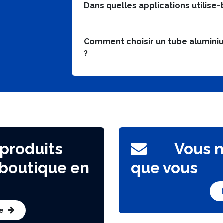
Dans quelles applications utilise-
Comment choisir un tube alumini
?
roduits
Vous ne 
tique en
que vous
e