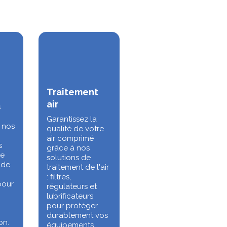
Traitement
air
s
Garantissez la
c nos
qualité de votre
air comprimé
s
grâce à nos
ne
solutions de
 de
traitement de l'air
: filtres,
pour
régulateurs et
lubrificateurs
pour protéger
durablement vos
on.
équipements