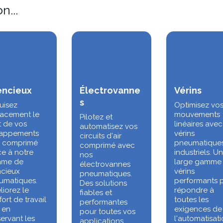
n...
encieux
Électrovanne
Vérins
s
uisez
Optimisez vo
cacement le
mouvements
Pilotez et
t de vos
linéaires ave
automatisez vos
appements
vérins
circuits d'air
ir comprimé
pneumatique
comprimé avec
e à notre
industriels. U
nos
me de
large gamme
électrovannes
ncieux
vérins
pneumatiques.
umatiques.
performants 
Des solutions
iorez le
répondre à
fiables et
ort de travail
toutes les
performantes
 en
exigences de
pour toutes vos
ervant les
l'automatisati
applications