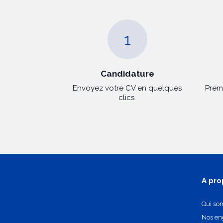
1
Candidature
Envoyez votre CV en quelques
Prem
clics.
A pro
Qui so
Nos e