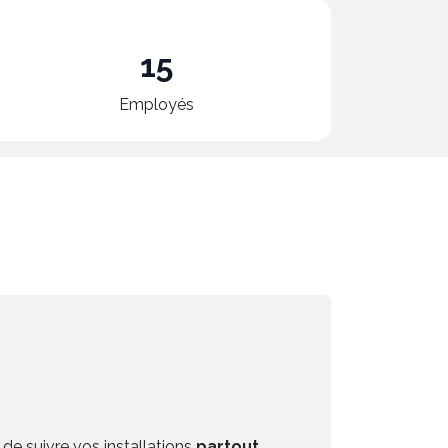
15
Employés
de suivre vos installations
partout