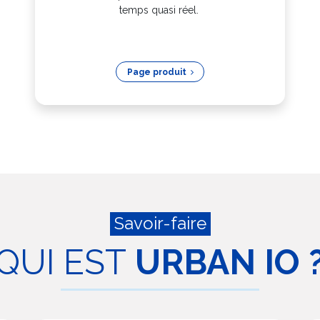
temps quasi réel.
Page p​​​​rod​​​​uit
Savoir-faire
QUI EST
URBAN IO 