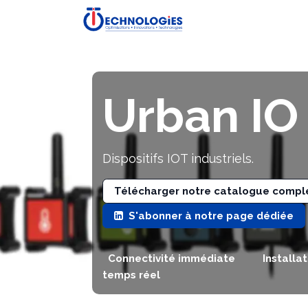
Se rendre au contenu
Accueil
Boutique
P
Urban IO
Dispositifs IOT industriels.
Télécharger notre catalogue compl
S'abonner à notre page dédiée
Connectivité immédiate
Installa
temps réel