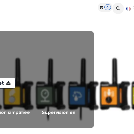
0
roduits
Industries
Partenaires
Recrutement
Ressources
et
tion simplifiée
Supervision en