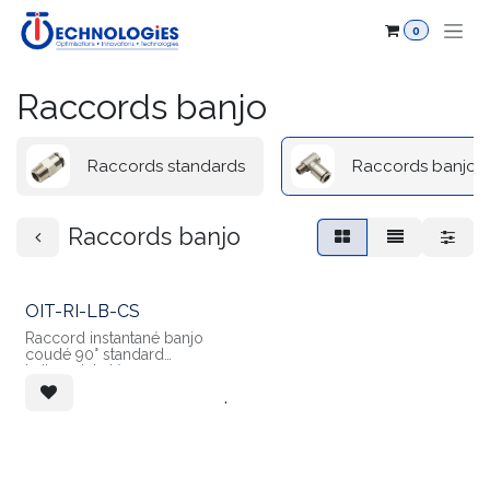
Se rendre au contenu
0
Raccords banjo
Raccords standards
Raccords banjo
Raccords banjo
OIT-RI-LB-CS
Raccord instantané banjo
coudé 90° standard
Laiton nickelé
.