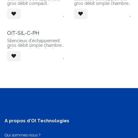
gros débit compact
gros débit simple chambre
Filtre en laine de verre
Elément filtrant en fibre de
ultrafine
papier
.
.
OIT-SIL-C-PH
Silencieux d'échappement
gros débit simple chambre
Filtre en polymère haute
densité
.
A propos d'OI Technologies
Qui sommes nous ?