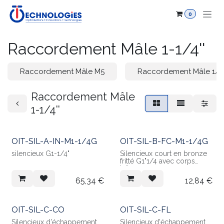
Se rendre au contenu
0
Raccordement Mâle 1-1/4''
Raccordement Mâle M5
Raccordement Mâle 1/8'
Raccordement Mâle
1-1/4''
OIT-SIL-A-IN-M1-1/4G
OIT-SIL-B-FC-M1-1/4G
silencieux G1-1/4"
Silencieux court en bronze
fritté G1"1/4 avec corps
laiton
65,34
€
12,84
€
OIT-SIL-C-CO
OIT-SIL-C-FL
Silencieux d'échappement
Silencieux d'échappement