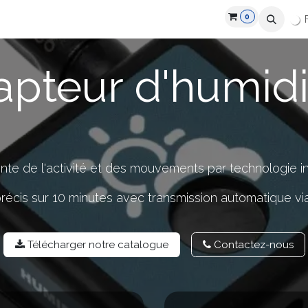
0
roduits
Industries
Partenaires
Recrutement
Ressources
apteur d'humidi
gente de l'activité et des mouvements par technologie i
écis sur 10 minutes avec transmission automatique via
Télécharger notre catalo​​gue
Contactez-​​nou​​s