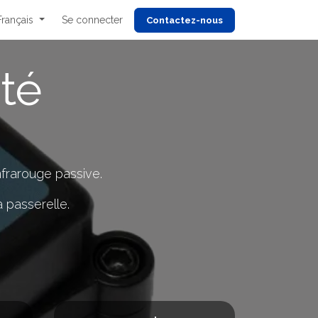
Français
Se connecter
Cont
actez-nous
té
nfrarouge passive.
 passerelle.