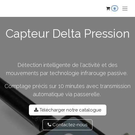
Se rendre au contenu
0
Capteur Delta Pression
Détection intelligente de l'activité et des
mouvements par technologie infrarouge passive.
Comptage précis sur 10 minutes avec transmission
automatique via passerelle.
Télécharger notre catalo​​gue
Contactez-​​nou​​s