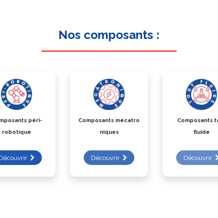
Nos composants :
mposants péri-
Composants mécatro
Composants t
robotique
niques
fluide
Découvrir
Découvrir
Découvrir