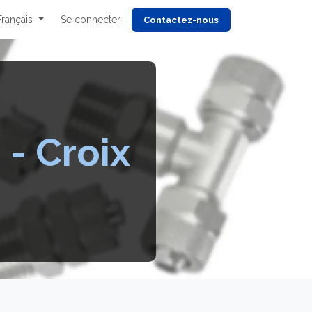
Français
Se connecter
Cont
actez-nous
e
s
- Croix