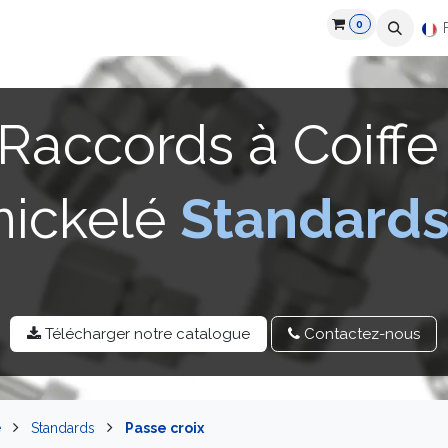
0
roduits
Industries
Partenaires
Recrutement
Ressources
Raccords à Coiff
nickelé
Standard
Télécharger notre catalo​​gue
Contactez-​​nou​​s
é
Standards
Passe croix