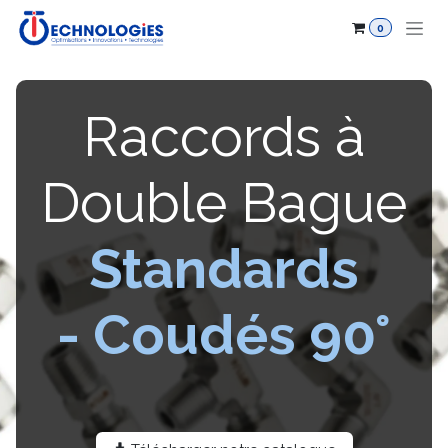
Se rendre au contenu
0
Raccords à
Double Bague
Standards
-
Coudés 90°