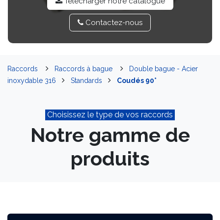
Télécharger notre catalo​​gue
Contactez-​​nou​​s
Raccords
Raccords à bague
Double bague - Acier
inoxydable 316
Standards
Coudés 90°
Choisissez le type de vos raccords
Notre gamme de
produits