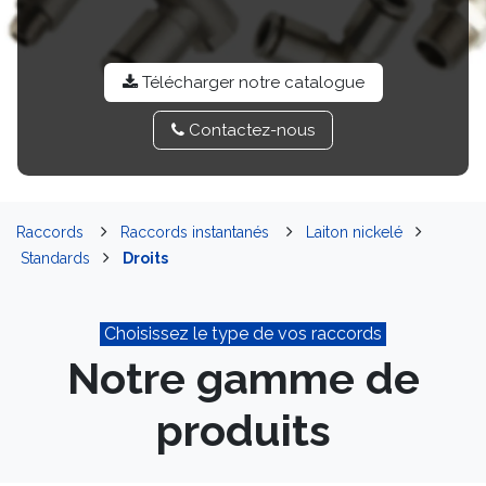
Télécharger notre catalo​​gue
Contactez-​​nou​​s
Raccords
Raccords instantanés
Laiton nickelé
Standards
Droits
Choisissez le type de vos raccords
Notre gamme de
produits