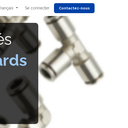
Français
Se connecter
Cont
actez-nous
és
ards