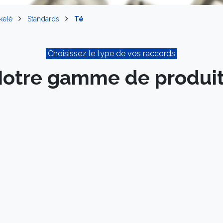
kelé
Standards
Té
Choisissez le type de vos raccords
otre gamme de produi