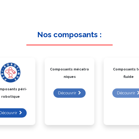
Nos composants :
Composants mécatro
Composants t
niques
fluide
mposants péri-
Découvrir
Découvrir
robotique
Découvrir