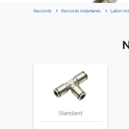
Raccords
Raccords instantanés
Laiton nic
N
Standard