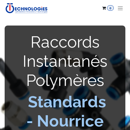
Se rendre au contenu
0
Raccords
Instantanés
Polymères
Standards
-
Nourrice