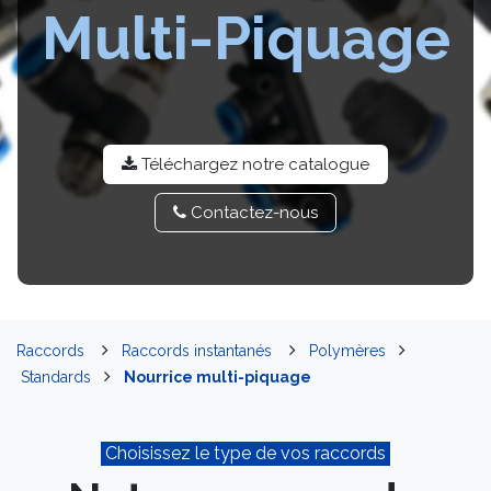
Multi-Piquage
Téléchargez notre catalo​​gue
Contactez-​​nou​​s
Raccords
Raccords instantanés
Polymères
Standards
Nourrice multi-piquage
Choisissez le type de vos raccords