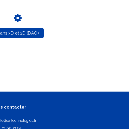
lans 3D et 2D (DAO)
s contacter
nfo@oi-technologies.fr
1.71.68.17.24