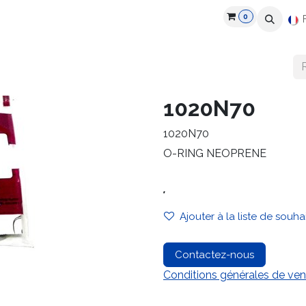
0
roduits
Industries
Partenaires
Recrutement
Ressources
1020N70
1020N70
O-RING NEOPRENE
.
Ajouter à la liste de souha
Contactez-nous
Conditions générales de ven