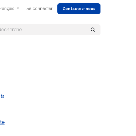
Français
Se connecter
Cont
actez-nous
its
te