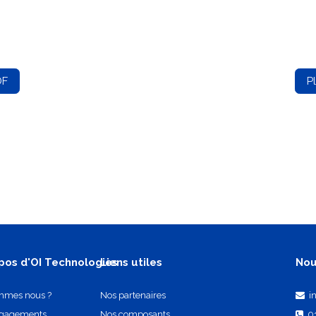
DF
P
pos d'OI Technologies
Liens utiles
Nou
mmes nous ?
Nos partenaires
i
ngagements
Nos composants
0