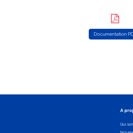
Documentation P
A pro
Qui so
Nos e