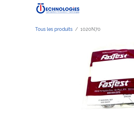
Se rendre au contenu
Accueil
Boutique
P
Tous les produits
1020N70