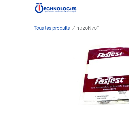
Se rendre au contenu
Accueil
Boutique
P
Tous les produits
1020N70T