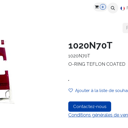
0
roduits
Industries
Partenaires
Recrutement
Ressources
1020N70T
1020N70T
O-RING TEFLON COATED
.
Ajouter à la liste de souha
Contactez-nous
Conditions générales de ven