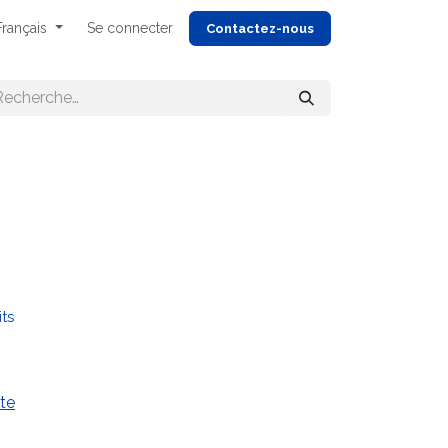
Français
Se connecter
Cont
actez-nous
its
te