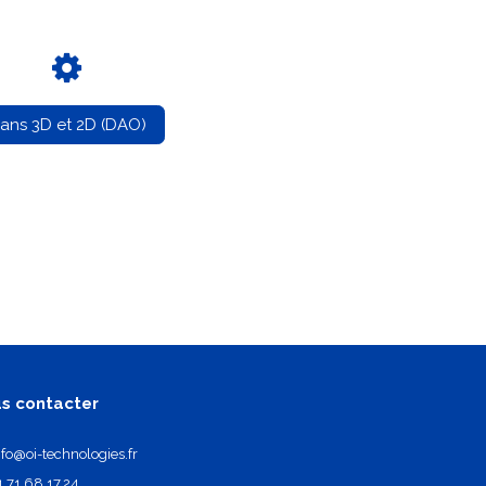
lans 3D et 2D (DAO)
s contacter
nfo@oi-technologies.fr
1.71.68.17.24