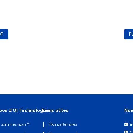
DF
P
pos d'OI Technologies
Liens utiles
Nou
i
i sommes nous ?
Nos partenaires
0