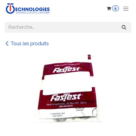
Se rendre au contenu
0
Tous les produits