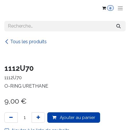
Se rendre au contenu
0
Tous les produits
1112U70
1112U70
O-RING URETHANE
9,00
€
Ajouter au panier