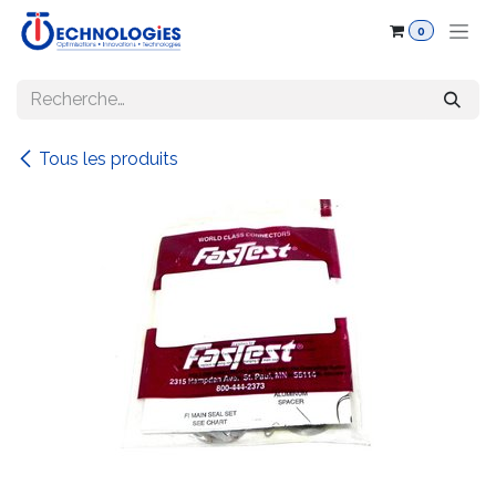
Se rendre au contenu
0
Tous les produits