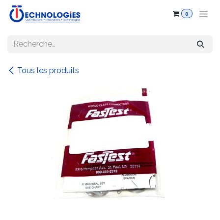
Se rendre au contenu
0
Tous les produits