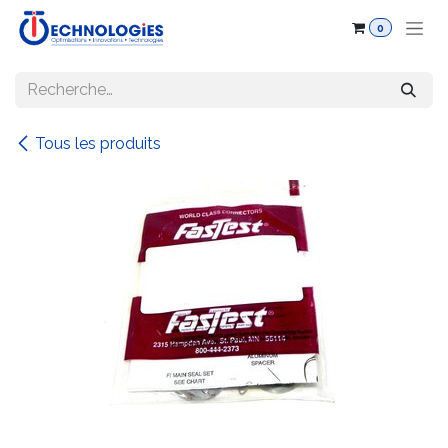
Se rendre au contenu
0
Tous les produits