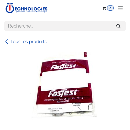
Se rendre au contenu
0
Tous les produits