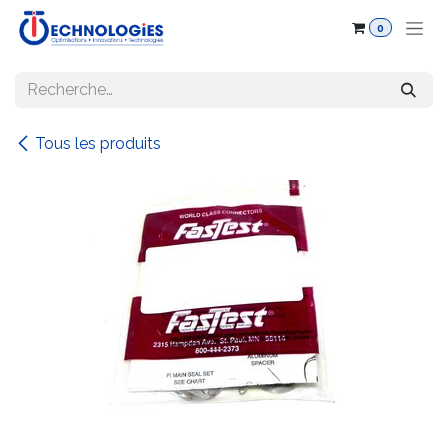
Se rendre au contenu
0
Tous les produits