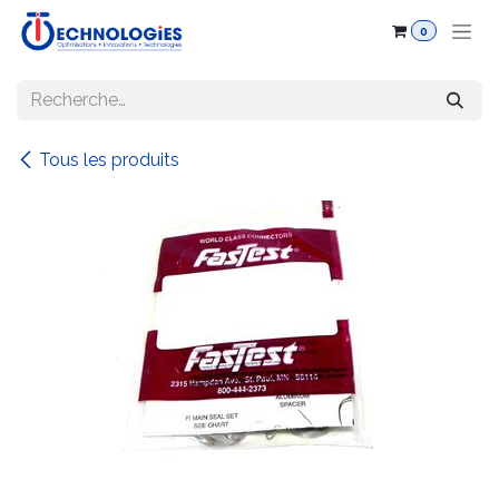
Se rendre au contenu
0
Tous les produits