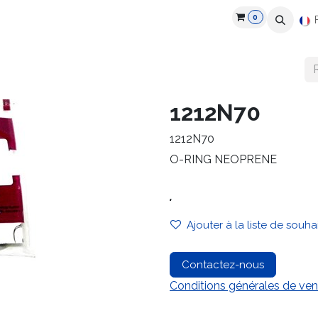
0
roduits
Industries
Partenaires
Recrutement
Ressources
1212N70
1212N70
O-RING NEOPRENE
.
Ajouter à la liste de souha
Contactez-nous
Conditions générales de ven