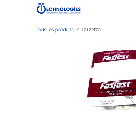
Se rendre au contenu
Accueil
Boutique
P
Tous les produits
1212N70