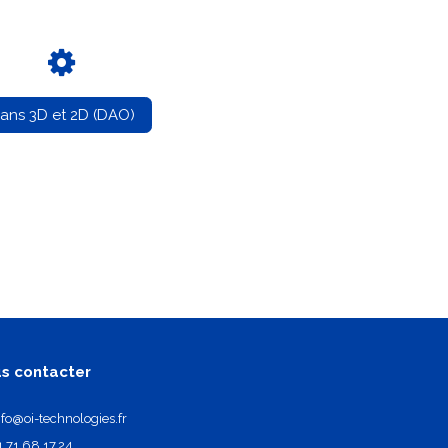
lans 3D et 2D (DAO)
s contacter
nfo@oi-technologies.fr
1.71.68.17.24