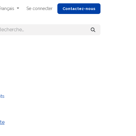
Français
Se connecter
Cont
actez-nous
its
te