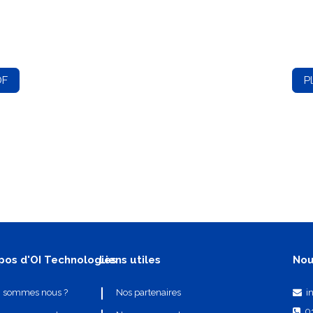
DF
P
pos d'OI Technologies
Liens utiles
Nou
i
i sommes nous ?
Nos partenaires
0