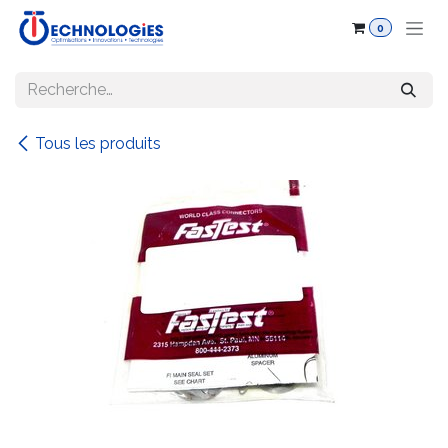
Se rendre au contenu
0
Tous les produits