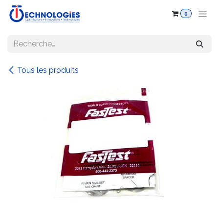
Se rendre au contenu
0
Tous les produits