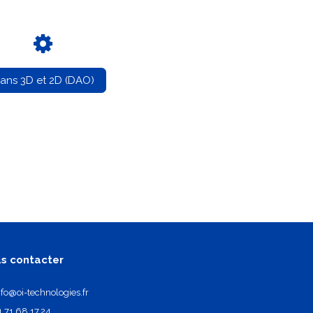
lans 3D et 2D (DAO)
s contacter
nfo@oi-technologies.fr
1.71.68.17.24