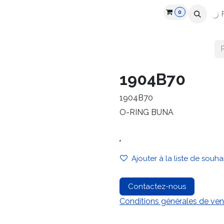
0
Industries
Partenaires
Recrutement
Ressources
1904B70
1904B70
O-RING BUNA
.
Ajouter à la liste de souha
Contactez-nous
Conditions générales de ven