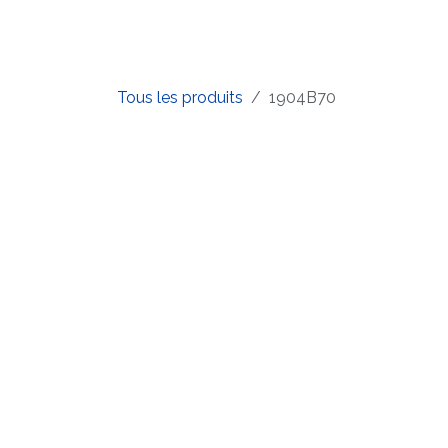
Se rendre au contenu
Accueil
Boutique
Produits
Tous les produits
1904B70