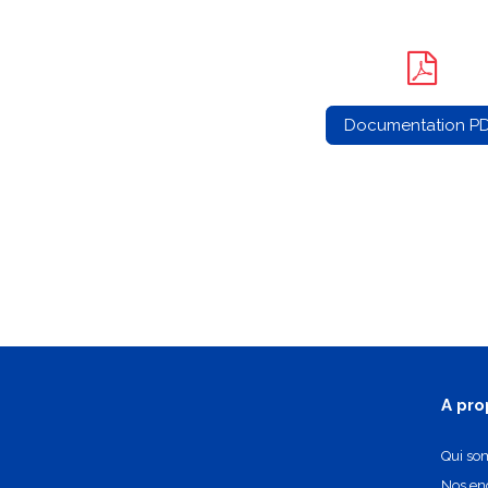
Documentation P
A pro
Qui so
Nos e