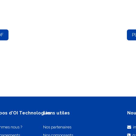
DF
P
pos d'OI Technologies
Liens utiles
Nou
mmes nous ?
Nos partenaires
i
ngagements
Nos composants
0