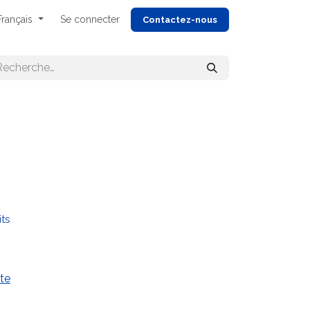
Français
Se connecter
Cont
actez-nous
its
te