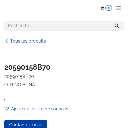
Se rendre au contenu
0
Tous les produits
20590158B70
20590158B70
O-RING BUNA
.
Ajouter à la liste de souhaits
Contactez-nous