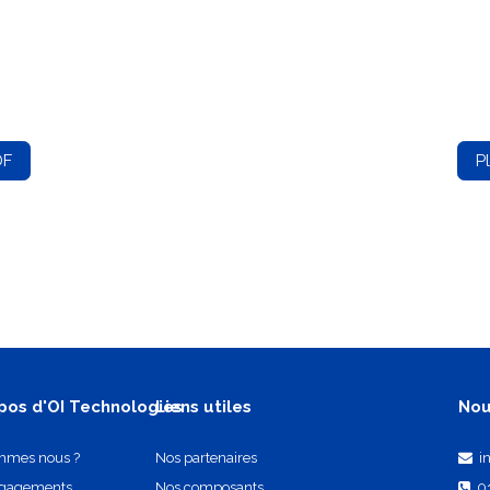
DF
P
pos d'OI Technologies
Liens utiles
Nou
mmes nous ?
Nos partenaires
i
ngagements
Nos composants
0