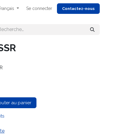
Français
Se connecter
Cont
actez-nous
SSR
SR
outer au panier
its
te