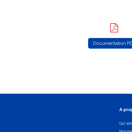
Documentation P
A pro
Qui so
Nos e