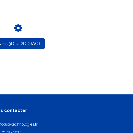
lans 3D et 2D (DAO)
s contacter
nfo@oi-technologies.fr
1.71.68.17.24