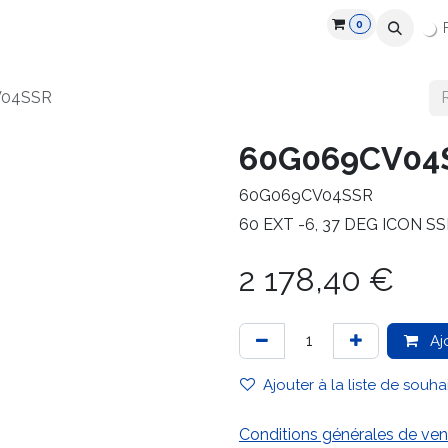
0
Industries
Partenaires
Recrutement
Ressources
V04SSR
60G069CV04
60G069CV04SSR
60 EXT -6, 37 DEG ICON S
2 178,40
€
Aj
Ajouter à la liste de souha
Conditions générales de ven