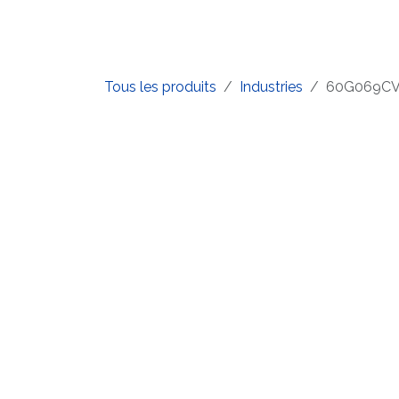
Se rendre au contenu
Accueil
Boutique
Produits
Tous les produits
Industries
60G069C