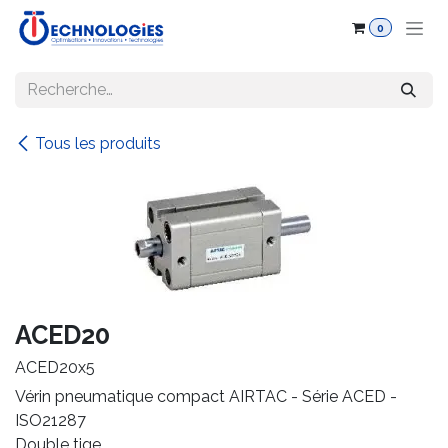
Se rendre au contenu
0
Tous les produits
ACED20
ACED20x5
Vérin pneumatique compact AIRTAC - Série ACED -
ISO21287
Double tige