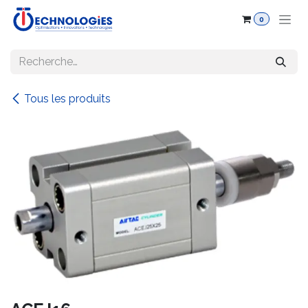
Se rendre au contenu
0
Tous les produits