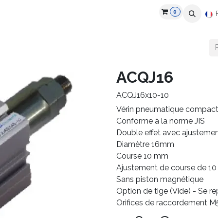
0
roduits
Industries
Partenaires
Recrutement
Ressources
ACQJ16
ACQJ16x10-10
Vérin pneumatique compact
Conforme à la norme JIS
Double effet avec ajusteme
Diamètre 16mm
Course 10 mm
Ajustement de course de 1
Sans piston magnétique
Option de tige (Vide) - Se r
Orifices de raccordement M