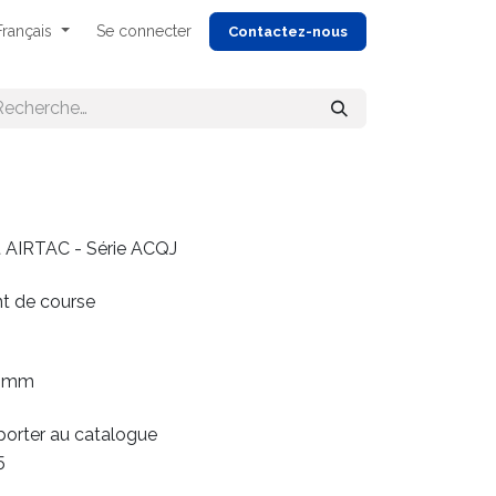
Français
Se connecter
Cont
actez-nous
 AIRTAC - Série ACQJ
nt de course
0 mm
eporter au catalogue
5