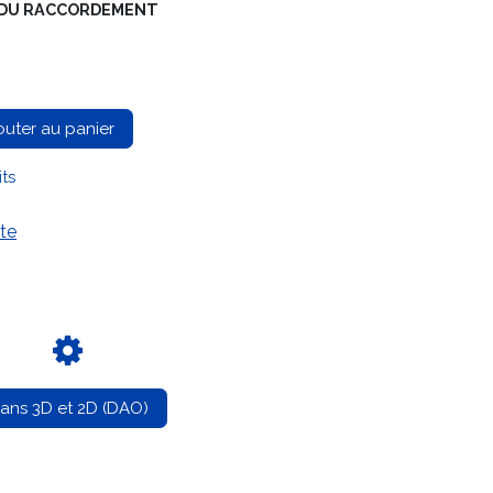
GE DU RACCORDEMENT
outer au panier
its
te
lans 3D et 2D (DAO)