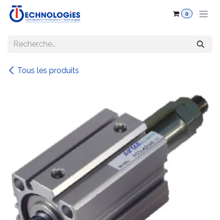
Se rendre au contenu
0
Tous les produits