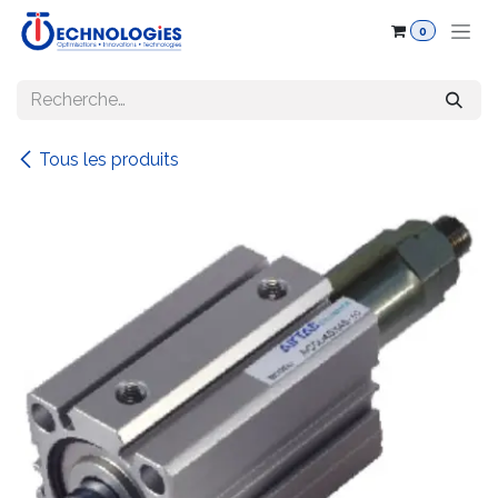
Se rendre au contenu
0
Tous les produits